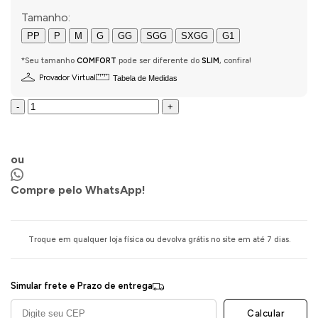
Tamanho:
PP
P
M
G
GG
SGG
SXGG
G1
*Seu tamanho
COMFORT
pode ser diferente do
SLIM
, confira!
Provador Virtual
Tabela de Medidas
-
+
COMPRAR AGORA
ou
Compre pelo WhatsApp!
Troque em qualquer loja física ou devolva grátis no site em até 7 dias.
Simular frete e Prazo de entrega
Calcular