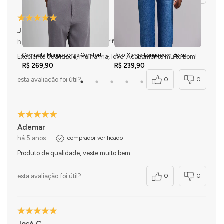
Jonathan M.
há 4 meses
comprador verificado
Camiseta Manga Longa Comfort -
Polo Manga Longa com Bolso
Camis
Excelente qualidade, malha fria, leve. Acabamento muito bom!
Preto
Comfort Premium - Azul Marinho
Malha S
R$ 269,90
R$ 239,90
R$ 21
esta avaliação foi útil?
0
0
Ademar
há 5 anos
comprador verificado
Produto de qualidade, veste muito bem.
esta avaliação foi útil?
0
0