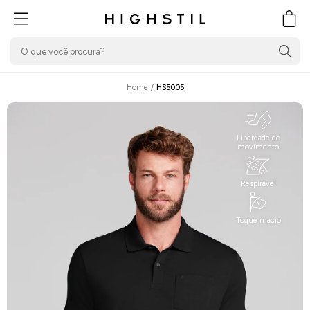
PULAR PARA O
CONTEÚDO
Carrin
Home
/
HS5005
Liberdade de
movimento
Respirável
Toque macio