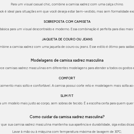
Para um visual casual chic, combine a camisa xadrez com uma calça chino.
ook é ideal para situações em que você deseja estar bem-vestido, mas sem formalidade exc
SOBREPOSTA COM CAMISETA
ásica para um visual descontraído e moderno. Essa combinação é perfeita para dias mais f
JAQUETA DE COURO OU JEANS
bine a camisa xadrez com uma jaqueta de couro ou jeans. Esse estilo é ótimo para saídas
Modelagens de camisa xadrez masculina
rece camisas xadrez masculinas em diferentes modelagens para atender a todos os gostos 
COMFORT
aimento mais solto e confortável. A camisa possui corte reto e modelagem mais solta ao
SLIM FIT
 um modelo mais justo ao corpo, sem sobras de tecido. É a escolha certa para quem que
Como cuidar da camisa xadrez masculina?
ir que sua camisa xadrez masculina mantenha sua aparência e durabilidade, siga estas dicas
Lavar à mão ou à máquina com temperatura máxima de lavagem de 30°C;