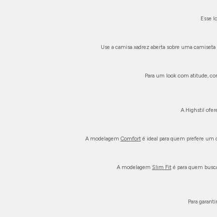
Esse l
Use a camisa xadrez aberta sobre uma camiseta b
Para um look com atitude, com
A Highstil ofe
A modelagem
Comfort
é ideal para quem prefere um c
A modelagem
Slim Fit
é para quem busca
Para garant