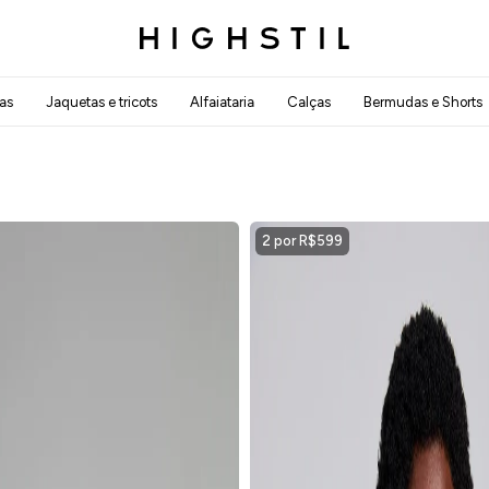
as
Jaquetas e tricots
Alfaiataria
Calças
Bermudas e Shorts
2 por R$599