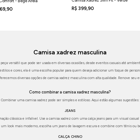
Camisa Xadrez Slim Fit - Verde
omfort - Bege Areia
R$ 399,90
269,90
Camisa xadrez masculina
eça versátil que pode ser usada em diversas ocasiões, desde eventos casuais até ambient
stilos e cores, ela é uma escolha popular para quem deseja adicionar um toque de persona
 oferecemos diversas opções de camisa xadrez masculina com alta qualidade. Renove seu e
Como combinar a camisa xadrez masculina?
Combinar uma camisa xadrez pode ser simples e estiloso. Aqui estão algumas sugestões:
JEANS
ção clássica e infalível. Use a camisa xadrez com uma calça jeans para um visual casual 
a um look mais moderno, escolha um jeans de lavagem escura e combine com tênis ou bo
CALÇA CHINO