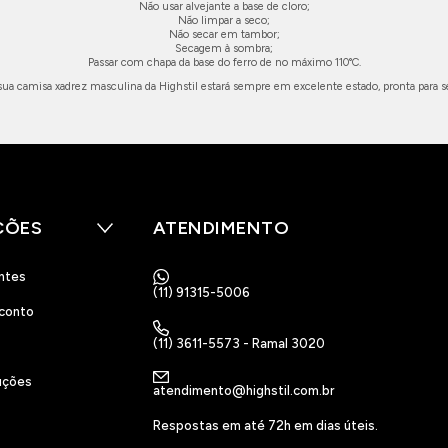
Não usar alvejante a base de cloro;
Não limpar a seco;
Não secar em tambor;
Secagem à sombra;
Passar com chapa da base do ferro de no máximo 110°C.
sua camisa xadrez masculina da Highstil estará sempre em excelente estado, pronta para s
ÇÕES
ATENDIMENTO
ntes
(11) 91315-5006
conto
(11) 3611-5573 - Ramal 3020
uções
atendimento@highstil.com.br
Respostas em até 72h em dias úteis.