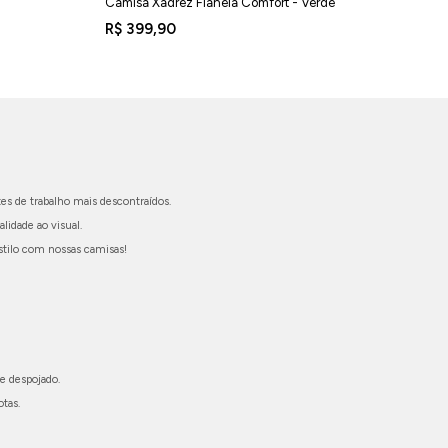
Camisa Xadrez Flanela Comfort - Verde
R$ 399,90
es de trabalho mais descontraídos.
lidade ao visual.
stilo com nossas camisas!
e despojado.
tas.