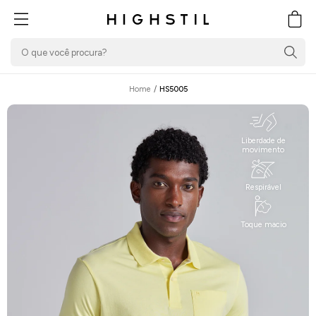
PULAR PARA O
CONTEÚDO
Carrin
Home
/
HS5005
Liberdade de
movimento
Respirável
Toque macio