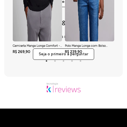
Seja o primeiro a avaliar
Perguntas & respostas
Este produto ainda não tem perguntas
Camiseta Manga Longa Comfort -
Polo Manga Longa com Bolso
Camis
Preto
Comfort Premium - Azul Marinho
Malha S
R$ 269,90
R$ 239,90
R$ 21
Seja o primeiro a perguntar