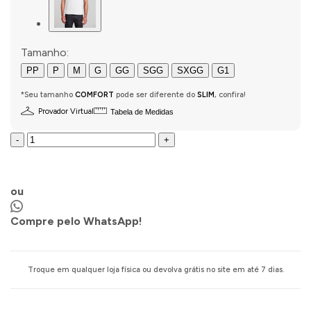
Tamanho:
PP
P
M
G
GG
SGG
SXGG
G1
*Seu tamanho
COMFORT
pode ser diferente do
SLIM
, confira!
Provador Virtual
Tabela de Medidas
-
+
COMPRAR AGORA
ou
Compre pelo WhatsApp!
Troque em qualquer loja física ou devolva grátis no site em até 7 dias.