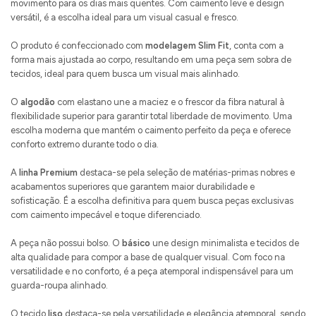
movimento para os dias mais quentes. Com caimento leve e design
versátil, é a escolha ideal para um visual casual e fresco.
O produto é confeccionado com
modelagem Slim Fit
, conta com a
forma mais ajustada ao corpo, resultando em uma peça sem sobra de
tecidos, ideal para quem busca um visual mais alinhado.
O
algodão
com elastano une a maciez e o frescor da fibra natural à
flexibilidade superior para garantir total liberdade de movimento. Uma
escolha moderna que mantém o caimento perfeito da peça e oferece
conforto extremo durante todo o dia.
A
linha Premium
destaca-se pela seleção de matérias-primas nobres e
acabamentos superiores que garantem maior durabilidade e
sofisticação. É a escolha definitiva para quem busca peças exclusivas
com caimento impecável e toque diferenciado.
A peça não possui bolso. O
básico
une design minimalista e tecidos de
alta qualidade para compor a base de qualquer visual. Com foco na
versatilidade e no conforto, é a peça atemporal indispensável para um
guarda-roupa alinhado.
O tecido
liso
destaca-se pela versatilidade e elegância atemporal, sendo