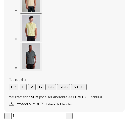
Tamanho:
PP
P
M
G
GG
SGG
SXGG
*Seu tamanho
SLIM
pode ser diferente do
COMFORT
, confira!
Provador Virtual
Tabela de Medidas
-
+
COMPRAR AGORA