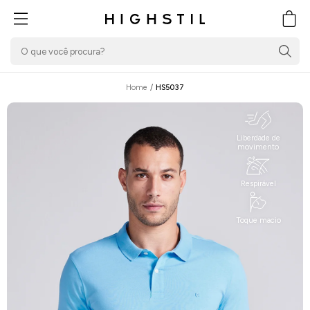
PULAR PARA O
CONTEÚDO
Carrin
Home
/
HS5037
Liberdade de
movimento
Respirável
Toque macio