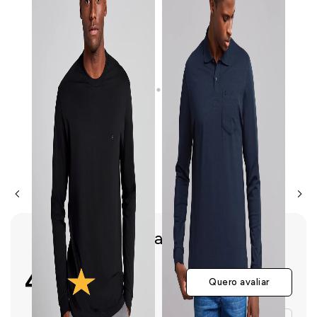
36% OFF
40% OFF
31% 
Camisa Polo Básica com Bolso
Jaqueta Corta Vento - Cinza
Camisa 
Malha Premium Comfort - Azul
Chumbo
R$ 189,90
R$ 719,90
R$ 299,90
R$ 1.199,90
R$ 349
Avaliações
4.6
Quero avaliar