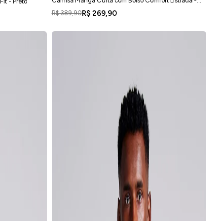
Camisa Manga Curta com Bolso Comfort Listrada -
it - Preto
Verde
R$ 269,90
R$ 389,90