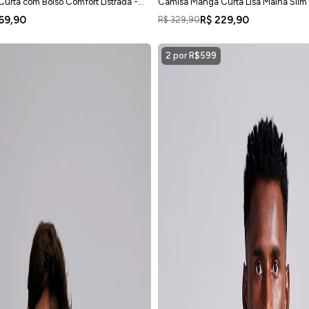
rta com Bolso Comfort Listrada -
Camisa Manga Curta Lisa Malha Slim F
69,90
R$ 229,90
R$ 329,90
2 por R$599