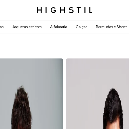
as
Jaquetas e tricots
Alfaiataria
Calças
Bermudas e Shorts