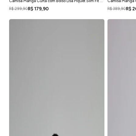
Camisa Manga Curta com Bolso Lisa Piquet Slim Fit -
Camisa Manga Cu
Marrom
Azul Marinho
R$ 179,90
R$ 2
R$ 299,90
R$ 389,90