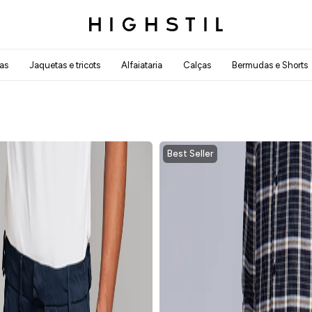
as
Jaquetas e tricots
Alfaiataria
Calças
Bermudas e Shorts
Best Seller