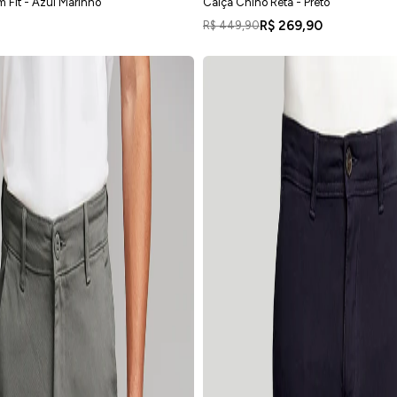
m Fit - Azul Marinho
Calça Chino Reta - Preto
R$ 269,90
R$ 449,90