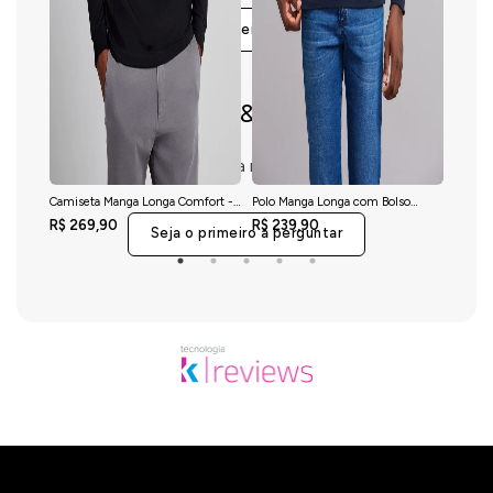
Seja o primeiro a avaliar
Perguntas & respostas
Este produto ainda não tem perguntas
Camiseta Manga Longa Comfort -
Polo Manga Longa com Bolso
Camis
Preto
Comfort Premium - Azul Marinho
Malha S
R$ 269,90
R$ 239,90
R$ 21
Seja o primeiro a perguntar