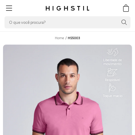
PULAR PARA O
CONTEÚDO
Carrin
Home
/
HS5003
Liberdade de
movimento
Respirável
Toque macio