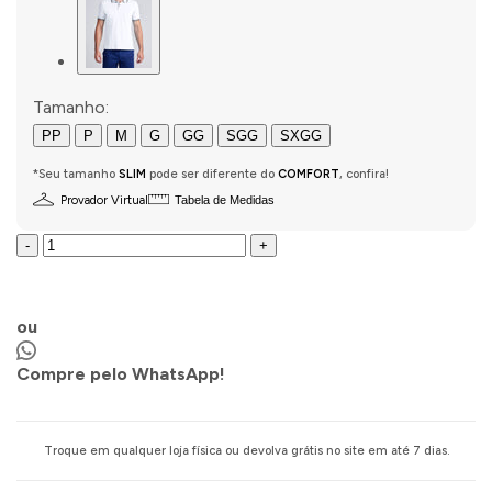
Tamanho:
PP
P
M
G
GG
SGG
SXGG
*Seu tamanho
SLIM
pode ser diferente do
COMFORT
, confira!
Provador Virtual
Tabela de Medidas
-
+
COMPRAR AGORA
ou
Compre pelo WhatsApp!
Troque em qualquer loja física ou devolva grátis no site em até 7 dias.