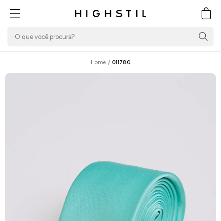
PULAR PARA O
CONTEÚDO
Carrin
Home
/
011780