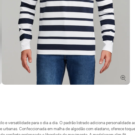
 e versatilidade para o dia a dia. O padrão listrado adiciona personalidade a
s e urbanas. Confeccionada em malha de algodão com elastano, oferece toqu
indo conforto prolongado e liberdade de movimento. A modelagem slim fit