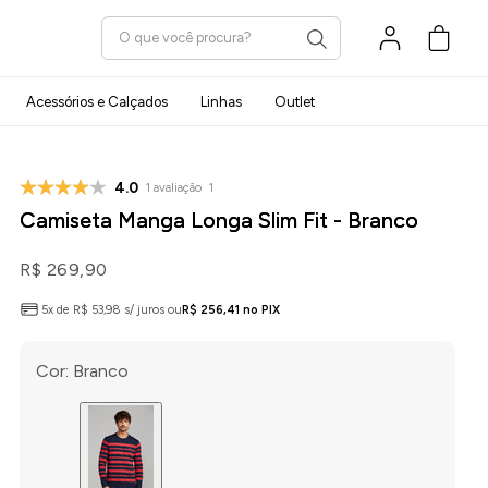
Carrinho
Acessórios e Calçados
Linhas
Outlet
4.0
1 avaliação
1
Camiseta Manga Longa Slim Fit - Branco
R$ 269,90
5x de R$ 53,98 s/ juros ou
R$ 256,41 no PIX
Cor:
Branco