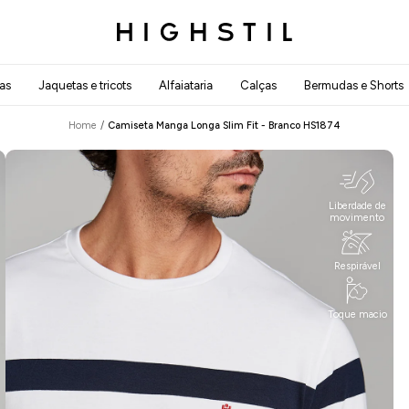
as
Jaquetas e tricots
Alfaiataria
Calças
Bermudas e Shorts
Home
/
Camiseta Manga Longa Slim Fit - Branco
HS1874
Liberdade de
movimento
Respirável
Toque macio