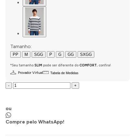
Tamanho:
PP
M
SGG
P
G
GG
SXGG
*Seu tamanho
SLIM
pode ser diferente do
COMFORT
, confira!
Provador Virtual
Tabela de Medidas
-
+
COMPRAR AGORA
ou
Compre pelo WhatsApp!