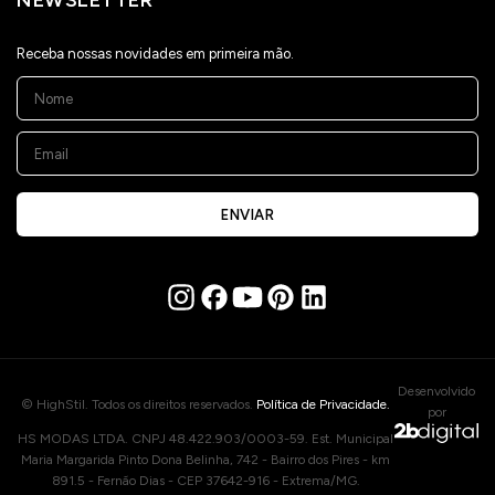
NEWSLETTER
Receba nossas novidades em primeira mão.
ENVIAR
Desenvolvido
© HighStil. Todos os direitos reservados.
Política de Privacidade.
por
HS MODAS LTDA. CNPJ 48.422.903/0003-59. Est. Municipal
Maria Margarida Pinto Dona Belinha, 742 - Bairro dos Pires - km
891.5 - Fernão Dias - CEP 37642-916 - Extrema/MG.