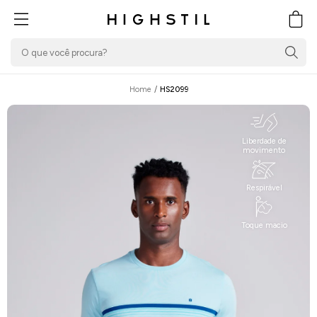
PULAR PARA O
CONTEÚDO
Carrin
Home
/
HS2099
Liberdade de
movimento
Respirável
Toque macio