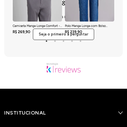
Perguntas & respostas
Este produto ainda não tem perguntas
Camiseta Manga Longa Comfort -
Polo Manga Longa com Bolso
Camis
Preto
Comfort Premium - Azul Marinho
Malha S
R$ 269,90
R$ 239,90
R$ 21
Seja o primeiro a perguntar
INSTITUCIONAL