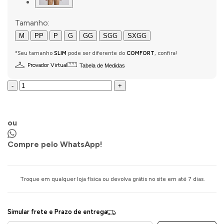
Tamanho:
M
PP
P
G
GG
SGG
SXGG
*Seu tamanho
SLIM
pode ser diferente do
COMFORT
, confira!
Provador Virtual
Tabela de Medidas
-
+
COMPRAR AGORA
ou
Compre pelo WhatsApp!
Troque em qualquer loja física ou devolva grátis no site em até 7 dias.
Simular frete e Prazo de entrega