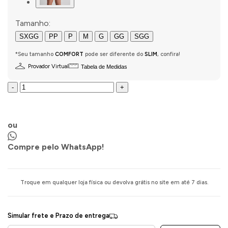
Tamanho:
SXGG
PP
P
M
G
GG
SGG
*Seu tamanho
COMFORT
pode ser diferente do
SLIM
, confira!
Provador Virtual
Tabela de Medidas
-
+
COMPRAR AGORA
ou
Compre pelo WhatsApp!
Troque em qualquer loja física ou devolva grátis no site em até 7 dias.
Simular frete e Prazo de entrega