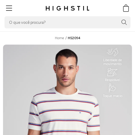
PULAR PARA O
CONTEÚDO
Carrin
Home
/
HS2094
Liberdade de
movimento
Respirável
Toque macio