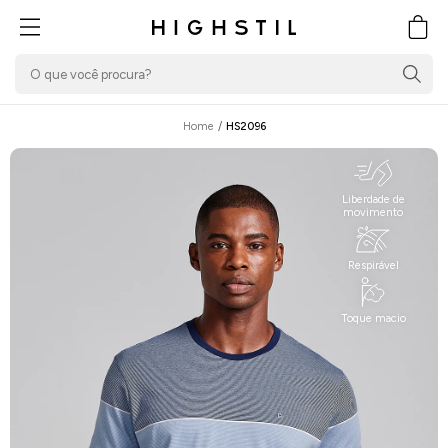
PULAR PARA O
CONTEÚDO
Carrin
Home
/
HS2096
Liberdade de
movimento
Respirável
Toque macio