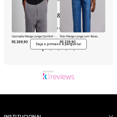
Perguntas & respostas
Este produto ainda não tem perguntas
Camiseta Manga Longa Comfort -
Polo Manga Longa com Bolso
Camis
Preto
Comfort Premium - Azul Marinho
Malha S
R$ 269,90
R$ 239,90
R$ 21
Seja o primeiro a perguntar
INSTITUCIONAL