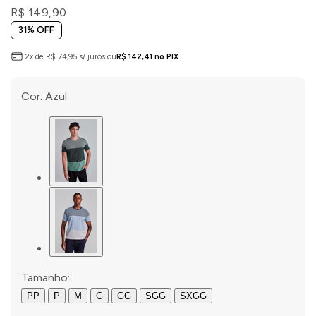
R$ 149,90
31% OFF
2x de R$ 74,95 s/ juros ou
R$ 142,41 no PIX
Cor:
Azul
Tamanho:
PP
P
M
G
GG
SGG
SXGG