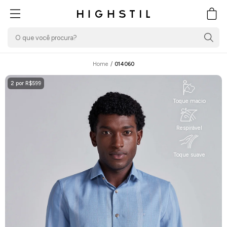
PULAR PARA O
CONTEÚDO
Carrin
Home
/
014060
2 por R$599
Toque macio
Respirável
Toque suave