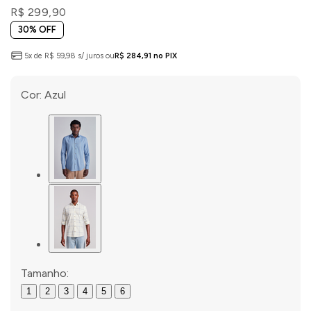
R$ 299,90
30% OFF
5x de R$ 59,98 s/ juros ou
R$ 284,91 no PIX
Cor:
Azul
Tamanho:
1
2
3
4
5
6