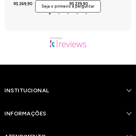
Preto
Comfort Premium - Azul Marinho
Malha S
R$ 269,90
R$ 239,90
R$ 21
Seja o primeiro a perguntar
INSTITUCIONAL
INFORMAÇÕES