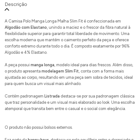
Descrição
A Camisa Polo Manga Longa Malha Slim Fit é confeccionada em
Algodão com Elastano
, unindo a maciez e o frescor da fibra natural à
flexibilidade superior para garantir total liberdade de movimento. Uma
escolha moderna que mantém o caimento perfeito da peça e oferece
conforto extremo durante todo o dia. É composto exatamente por 96%
Algodão e 4% Elastano.
A peça possui
manga longa
, modelo ideal para dias frescos. Além disso,
o produto apresenta
modelagem Slim Fit
, conta com a forma mais
ajustada ao corpo, resultando em uma peça sem sobra de tecidos, ideal
para quem busca um visual mais alinhado.
Contém padronagem
Listrada
destaca-se por sua padronagem clássica
que traz personalidade e um visual mais elaborado ao look. Uma escolha
atemporal que transita bem entre o casual e o social com elegância.
O produto não possui bolsos externos.
Faz parte da
happy hour
, destaca-se pelo equilíbrio entre o despojado e