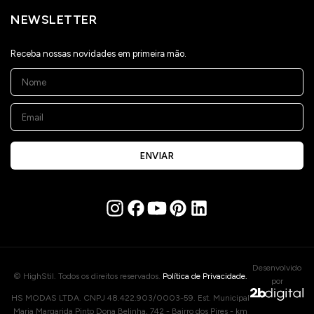
NEWSLETTER
Receba nossas novidades em primeira mão.
ENVIAR
Desenvolvido
© HighStil. Todos os direitos reservados.
Política de Privacidade.
por
HS MODAS LTDA. CNPJ 48.422.903/0003-59. Est. Municipal
Maria Margarida Pinto Dona Belinha, 742 - Bairro dos Pires - km