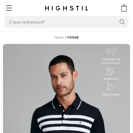
PULAR PARA O
CONTEÚDO
Carrin
Home
/
HS1868
Liberdade de
movimento
Respirável
Toque macio