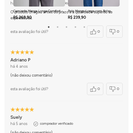
há 4 anos
comprador verificado
Camiseta Manga Longa Comfort -
Polo Manga Longa com Bolso
Camis
O produto chegou antes do prazo e a qualidade superou as
Preto
Comfort Premium - Azul Marinho
Malha S
R$ 269,90
R$ 239,90
R$ 21
espectativas.
esta avaliação foi útil?
0
0
Adriano P
há 4 anos
(não deixou comentário)
esta avaliação foi útil?
0
0
Suely
há 5 anos
comprador verificado
(não deixou comentário)