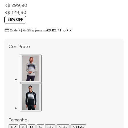
R$ 299,90
R$ 129,90
56% OFF
2x de R$ 64,95 s/ juros ou
R$ 123,41 no PIX
Cor:
Preto
Tamanho:
PP
P
M
G
GG
SGG
SXGG