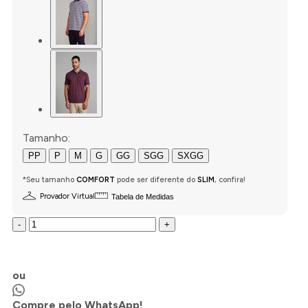
Tamanho:
PP
P
M
G
GG
SGG
SXGG
*Seu tamanho
COMFORT
pode ser diferente do
SLIM
, confira!
Provador Virtual
Tabela de Medidas
-
+
COMPRAR AGORA
ou
Compre pelo WhatsApp!