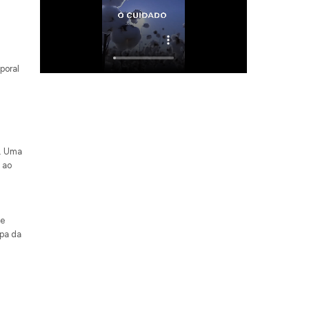
poral
r. Uma
 ao
de
apa da