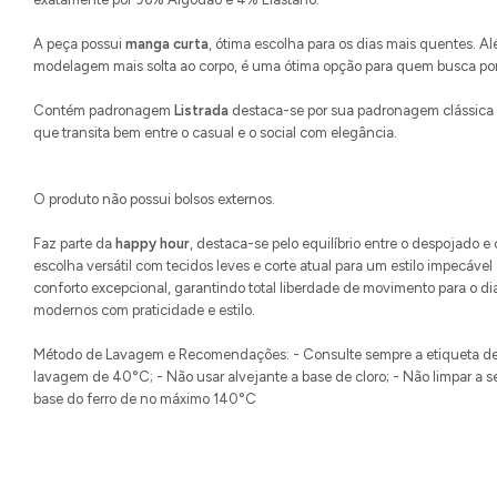
A peça possui
manga curta
, ótima escolha para os dias mais quentes. A
modelagem mais solta ao corpo, é uma ótima opção para quem busca por 
Contém padronagem
Listrada
destaca-se por sua padronagem clássica q
que transita bem entre o casual e o social com elegância.
O produto não possui bolsos externos.
Faz parte da
happy hour
, destaca-se pelo equilíbrio entre o despojado e
escolha versátil com tecidos leves e corte atual para um estilo impecá
conforto excepcional, garantindo total liberdade de movimento para o dia
modernos com praticidade e estilo.
Método de Lavagem e Recomendações: - Consulte sempre a etiqueta de
lavagem de 40°C; - Não usar alvejante a base de cloro; - Não limpar a 
base do ferro de no máximo 140°C