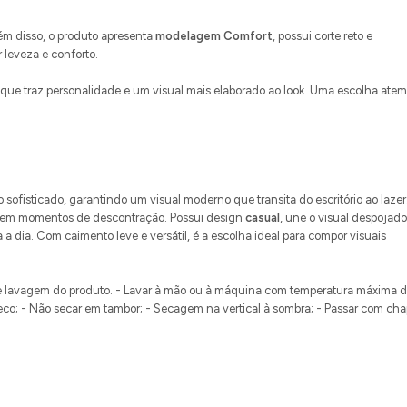
lém disso, o produto apresenta
modelagem Comfort
, possui corte reto e
leveza e conforto.
ue traz personalidade e um visual mais elaborado ao look. Uma escolha atem
 o sofisticado, garantindo um visual moderno que transita do escritório ao laze
vel em momentos de descontração. Possui design
casual
, une o visual despojado
 a dia. Com caimento leve e versátil, é a escolha ideal para compor visuais
 lavagem do produto. - Lavar à mão ou à máquina com temperatura máxima 
seco; - Não secar em tambor; - Secagem na vertical à sombra; - Passar com ch