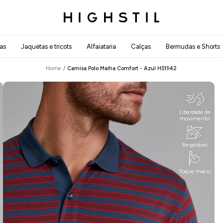
as
Jaquetas e tricots
Alfaiataria
Calças
Bermudas e Shorts
Home
/
Camisa Polo Malha Comfort - Azul
HS1942
Liberdade de
movimento
Respirável
Toque macio