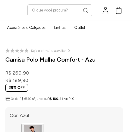
Carrinho
Acessórios e Calçados
Linhas
Outlet
Seja o primeiro a avaliar
0
Camisa Polo Malha Comfort - Azul
R$ 269,90
R$ 189,90
29% OFF
3x de R$ 63,30 s/ juros ou
R$ 180,41 no PIX
Cor:
Azul