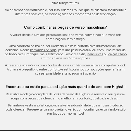
altas temperaturas.
Valorizamos a versatilidade e, por isso, criamos roupas que se adaptam facilmente a
diferentes ocasiões, da rotina agitada aos momentos de descontração.
Como combinar as peças de verão masculinas?
A versatilidade é um dos pilares dos looks de verão, permitindo que você crie
combinações sem esforço.
Uma camiseta de malha, por exemplo, é a base perfeita para inúmeros visuais:
combine-a com
bermudas de sarja
para um passeio casual ou com uma bermuda
de linho para um toque mais sofisticado. Para o dia a dia,
jeans leves
ou
calças chino
em tons claros são ótimas opções.
Acrescente
acessórios
como óculos de sol e um tênis casual para completar o look.
A chave é o equilíbrio entre conforto e estilo, criando composições que refletem
sua personalidade e se adequam à ocasião.
Encontre seu estilo para a estação mais quente do ano com Highstil
Descubra a coleção completa de looks de verão da Highstil e renove o seu guarda-
roupa com peças que oferecem o melhor em conforto, qualidade e design.
Permita-se vestir a sofisticação acessível e a durabilidade que a nossa produção
pode oferecer. Prepare-se para aproveitar o verão com confiança, esbanjando estilo
em todos os momentos!