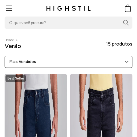
PULAR PARA O
CONTEÚDO
Carrin
Home
>
15 produtos
Verão
Mais Vendidos
Best Seller