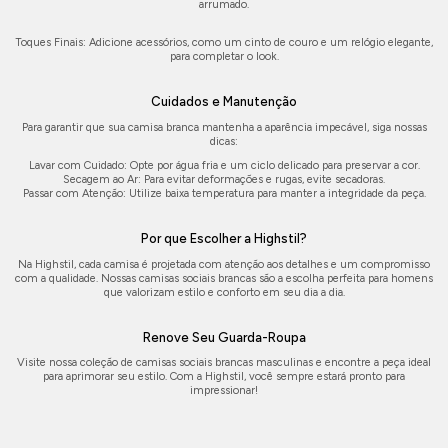
arrumado.
Toques Finais: Adicione acessórios, como um cinto de couro e um relógio elegante,
para completar o look.
Cuidados e Manutenção
Para garantir que sua camisa branca mantenha a aparência impecável, siga nossas
dicas:
Lavar com Cuidado: Opte por água fria e um ciclo delicado para preservar a cor.
Secagem ao Ar: Para evitar deformações e rugas, evite secadoras.
Passar com Atenção: Utilize baixa temperatura para manter a integridade da peça.
Por que Escolher a Highstil?
Na Highstil, cada camisa é projetada com atenção aos detalhes e um compromisso
com a qualidade. Nossas camisas sociais brancas são a escolha perfeita para homens
que valorizam estilo e conforto em seu dia a dia.
Renove Seu Guarda-Roupa
Visite nossa coleção de camisas sociais brancas masculinas e encontre a peça ideal
para aprimorar seu estilo. Com a Highstil, você sempre estará pronto para
impressionar!