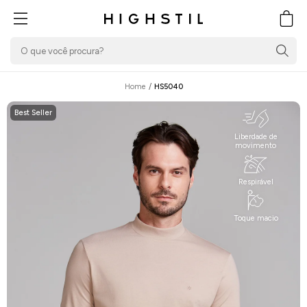
PULAR PARA O
CONTEÚDO
Carrin
Home
/
HS5040
Best Seller
Liberdade de
movimento
Respirável
Toque macio