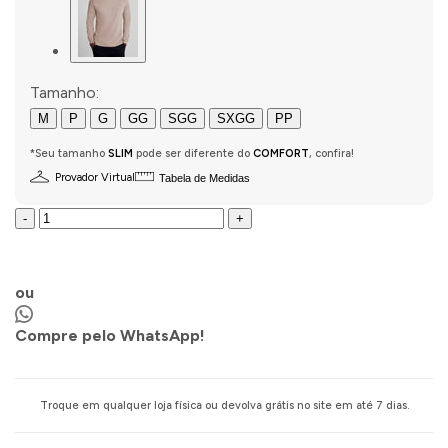
Tamanho:
M
P
G
GG
SGG
SXGG
PP
*Seu tamanho
SLIM
pode ser diferente do
COMFORT
, confira!
Provador Virtual
Tabela de Medidas
-
+
COMPRAR AGORA
ou
Compre pelo WhatsApp!
Troque em qualquer loja física ou devolva grátis no site em até 7 dias.