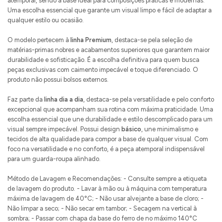
atemporal, sendo a base ideal para composições práticas e modernas.
Uma escolha essencial que garante um visual limpo e fácil de adaptar a
qualquer estilo ou ocasião.
O modelo pertecem à
linha Premium
, destaca-se pela seleção de
matérias-primas nobres e acabamentos superiores que garantem maior
durabilidade e sofisticação. É a escolha definitiva para quem busca
peças exclusivas com caimento impecável e toque diferenciado. O
produto não possui bolsos externos.
Faz parte da
linha dia a dia
, destaca-se pela versatilidade e pelo conforto
excepcional que acompanham sua rotina com máxima praticidade. Uma
escolha essencial que une durabilidade e estilo descomplicado para um
visual sempre impecável. Possui design
básico
, une minimalismo e
tecidos de alta qualidade para compor a base de qualquer visual. Com
foco na versatilidade e no conforto, é a peça atemporal indispensável
para um guarda-roupa alinhado.
Método de Lavagem e Recomendações: - Consulte sempre a etiqueta
de lavagem do produto. - Lavar à mão ou à máquina com temperatura
máxima de lavagem de 40°C; - Não usar alvejante a base de cloro; -
Não limpar a seco; - Não secar em tambor; - Secagem na vertical à
sombra; - Passar com chapa da base do ferro de no máximo 140°C